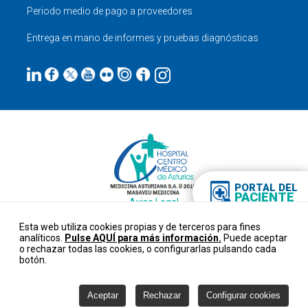
Periodo medio de pago a proveedores
Entrega en mano de informes y pruebas diagnósticas
PORTAL DEL
PACIENTE
Aviso Legal
Datos personales
Esta web utiliza cookies propias y de terceros para fines
Cookies
analíticos.
Pulse AQUÍ para más información.
Puede aceptar
Configurar cookies
o rechazar todas las cookies, o configurarlas pulsando cada
Créditos
botón.
Canal ético
Aceptar
Rechazar
Configurar cookies