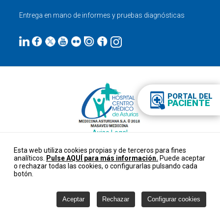
Entrega en mano de informes y pruebas diagnósticas
PORTAL DEL
PACIENTE
Aviso Legal
Datos personales
Esta web utiliza cookies propias y de terceros para fines
Cookies
analíticos.
Pulse AQUÍ para más información.
Puede aceptar
Configurar cookies
o rechazar todas las cookies, o configurarlas pulsando cada
Créditos
botón.
Canal ético
Aceptar
Rechazar
Configurar cookies