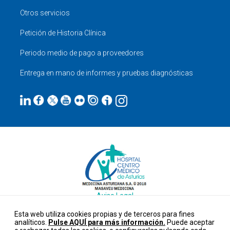
Otros servicios
Petición de Historia Clínica
Periodo medio de pago a proveedores
Entrega en mano de informes y pruebas diagnósticas
Aviso Legal
Datos personales
Esta web utiliza cookies propias y de terceros para fines
Cookies
analíticos.
Pulse AQUÍ para más información.
Puede aceptar
Configurar cookies
PORTAL DEL