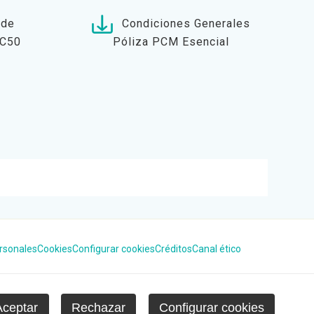
 de
Condiciones Generales
_C50
Póliza PCM Esencial
rsonales
Cookies
Configurar cookies
Créditos
Canal ético
Aceptar
Rechazar
Configurar cookies